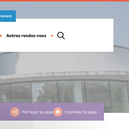
ocument
Autres rendez-vous
Location de salles
Action culturelle
Ludothèque
Salon des artistes
Informations pratiques
Horaires
Fête de la musique
Partager la page
Imprimer la page