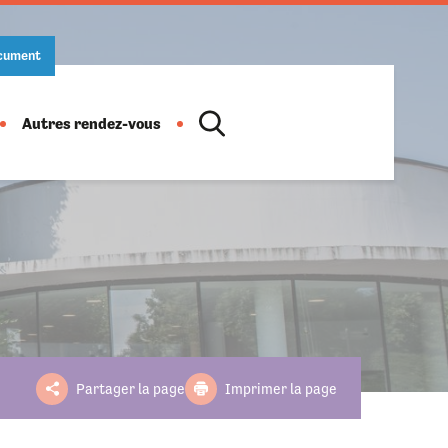
ocument
Autres rendez-vous
Location de salles
Action culturelle
Ludothèque
Salon des artistes
Informations pratiques
Horaires
Fête de la musique
Partager la page
Imprimer la page