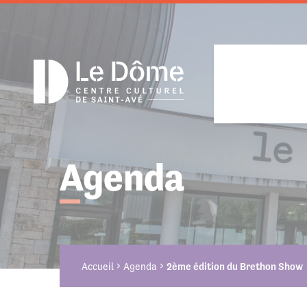
Cookies management panel
Agenda
Projet cul
Présentat
Découvrir 
Les Jeudis
Équipe
Billetter
Action cul
Regards s
Accueil
Agenda
2ème édition du Brethon Show