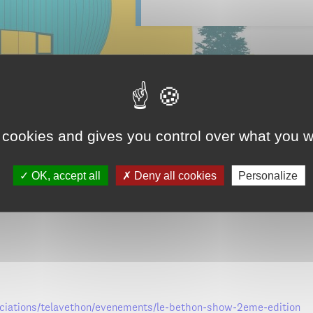
 cookies and gives you control over what you w
ition du Brethon Show le samedi 29 novembre, à 20h, au Centre c
OK, accept all
Deny all cookies
Personalize
ons avéennes autour de la musique avec Musique & Spectacles Girar
r. Un moment convivial et solidaire à ne pas manquer.
ciations/telavethon/evenements/le-bethon-show-2eme-edition