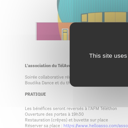
This site uses
L’association du TélAvéthon organise la seconde éd
Soirée collaborative réunissant plusieurs associati
Boudika Dance et du théâtre avec La Troupe du Manoi
PRATIQUE
Les bénéfices seront reversés à l’AFM Téléthon
Ouverture des portes à 19h30
Restauration (crêpes) et buvette sur place
Réserver sa place :
https://www.helloasso.com/asso