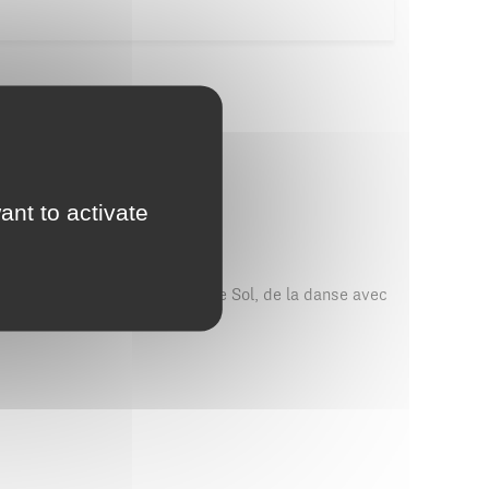
ant to activate
ulturel Le Dôme.
d, du chant avec Les Clefs de Sol, de la danse avec