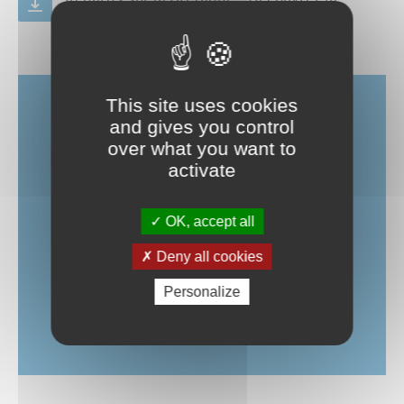
programmation
PDF
3.62 Mo
This site uses cookies
and gives you control
Contact
over what you want to
activate
Le Dôme - Service culturel
OK, accept all
3, rue des Droits de l'Homme 56890
Saint-Avé
Deny all cookies
02 97 44 44 66
Personalize
ledome@saint-ave.fr