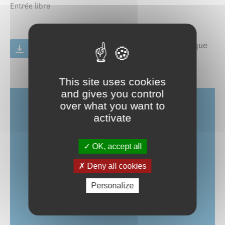
Entrée libre
Plaquette des animations de la médiathèque
– avril à juin 2026
PDF
572.73 Ko
This site uses cookies
and gives you control
over what you want to
activate
Contact
OK, accept all
Le Dôme - Médiathèque
Deny all cookies
3, rue des Droits de l'Homme 56890
Saint-Avé
Personalize
02 97 44 45 25