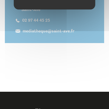
3, rue des Droits de l'Homme 56890
Saint-Avé
02 97 44 45 25
mediatheque@saint-ave.fr