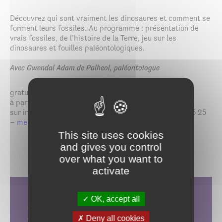
Découvrez qui sont vraiment les dinosaures et comment se
forment leurs fossiles. Au programme : présentation de
vrais fossiles, de l’histoire de la Terre, jeu sur les
dinosaures et fouilles paléontologiques.
Avec Gwendal Adam de Palheol, paléontologue
gratuit
à partir de 7 ans
sur inscription auprès de la médiathèque : 02 97 44 45 25
–
mediatheque@saint-ave.fr
This site uses cookies
and gives you control
over what you want to
activate
OK, accept all
Sur la trace des
Deny all cookies