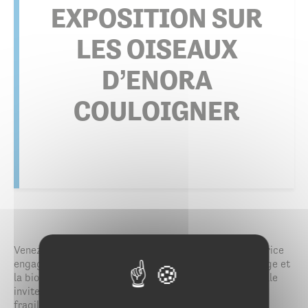
EXPOSITION SUR
LES OISEAUX
D’ENORA
COULOIGNER
Venez découvrir le travail d’Enora Couloigner, illustratrice
engagée, dont l’univers met en lumière la faune sauvage et
la biodiversité. À travers ses illustrations d’oiseaux, elle
invite à porter un regard attentif sur la beauté et la
fragilité du vivant.