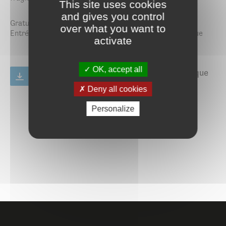
This site uses cookies
and gives you control
Gratuit
over what you want to
Entrée libre aux horaires d’ouverture de la médiathèque
activate
OK, accept all
Plaquette des animations de la médiathèque
– avril à juin 2026
Deny all cookies
PDF
572.73 Ko
Personalize