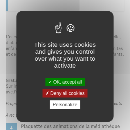
L’occasion de découvrir ce qu’est l’intelligence artificielle,
d’aborder ses usages concrets dans le quotidien des
This site uses cookies
enfants, d’en présenter les pièges comme les opportunités
and gives you control
et de donner des clés pour mieux accompagner les enfants.
over what you want to
activate
Gratuit
OK, accept all
Sur inscription : 02 97 44 66 99 / parentheses@saint-
ave.fr
Deny all cookies
Proposée dans le cadre de l’événement La journée des parents
Personalize
Avec Laurent Noël de Samelia.
Plaquette des animations de la médiathèque