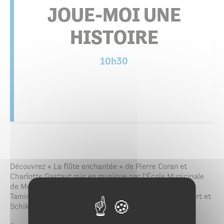
JOUE-MOI UNE
HISTOIRE
10h30
Découvrez « La flûte enchantée » de Pierre Coran et
Charlotte Gastaut mis en musique par l’École Municipale
de Musique. Au fil des pages, suivez les aventures de
Tamino et Pamina. Un conte inspiré de l’opéra de Mozart et
Schikaneder.