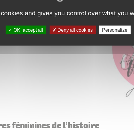
la richesse de la vie et
 cookies and gives you control over what you w
ant la France et l’Europe à
 qu’elle avait un cancer du
OK, accept all
Deny all cookies
Personalize
a maladie en général, sur la
omplexée en surpoids et nulle
es féminines de l’histoire