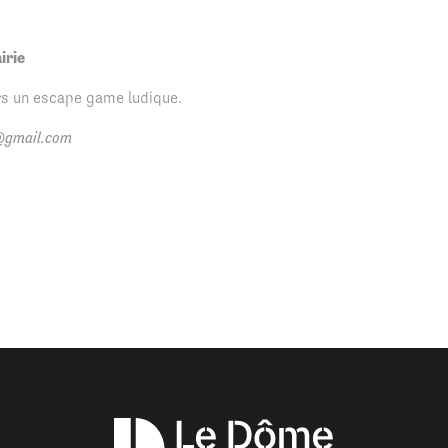
irie
ers un escape game ludique.
e@gmail.com