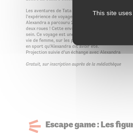
Les aventures de Tata Alex parlent de résilience, de 
This site uses
l’expérience de voyageuse solo…
Alexandra a parcouru 23 000 kms en 3 ans en sillonn
deux roues ! Cette envie de voyage est apparue alors
sein. Ce voyage est une revanche sur le cancer, sur l
vie de femme, sur les préjugés, sur l’adolescente c
en sport qu’Alexandra dit avoir été.
Projection suivie d’un échange avec Alexandra
Gratuit, sur inscription auprès de la médiathèque
Escape game : Les figur