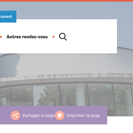
ocument
Autres rendez-vous
Location de salles
Action culturelle
Ludothèque
Salon des artistes
Informations pratiques
Horaires
Fête de la musique
Partager la page
Imprimer la page