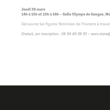
Jeudi 26 mars
14h à 15h et 15h à 16h – Salle Olympe de Gouges, Ma
Découvrez les figures féminines de l’histoire à trav
Gratuit, sur inscription : 06 99 00 38 33 – eavs.stav