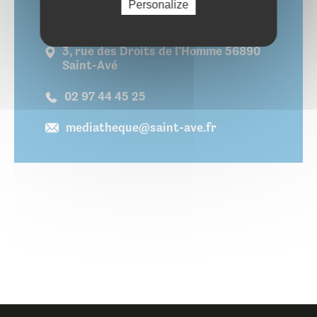
Personalize
Le Dôme - Médiathèque
3, rue des Droits de l'Homme 56890
Saint-Avé
02 97 44 45 25
mediatheque@saint-ave.fr