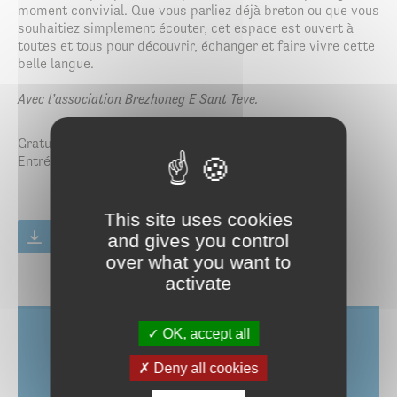
moment convivial. Que vous parliez déjà breton ou que vous
souhaitiez simplement écouter, cet espace est ouvert à
toutes et tous pour découvrir, échanger et faire vivre cette
belle langue.
Avec l’association Brezhoneg E Sant Teve.
Gratuit
Entrée libre
This site uses cookies
Brochure animations de la médiathèque -
and gives you control
Avril, mai, juin 2025
over what you want to
PDF
4.02 Mo
activate
OK, accept all
Contact
Deny all cookies