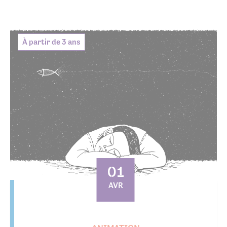
À partir de 3 ans
01
AVR