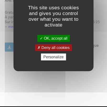
Avec l’association Marque Page.
This site uses cookies
Gratuit
and gives you control
À partir de 3 ans
over what you want to
Sur inscription auprès de la médiathèque : 02 97 44 45 25
activate
–
mediatheque@saint-ave.fr
OK, accept all
Plaquette des animations de la médiathèque
Deny all cookies
- avril à juin 2026
PDF
572.73 Ko
Personalize