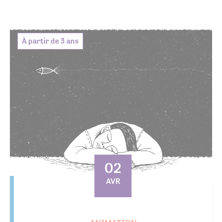
À partir de 3 ans
02
AVR