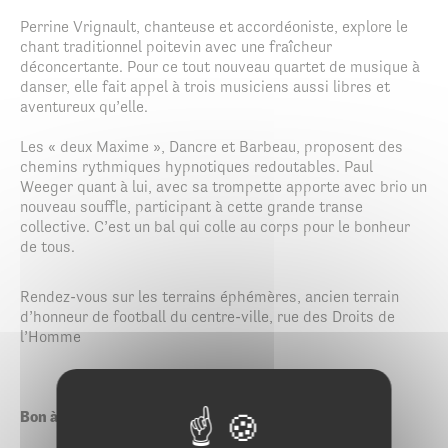
Perrine Vrignault, chanteuse et accordéoniste, explore le
chant traditionnel poitevin avec une fraîcheur
déconcertante. Pour ce tout nouveau quartet de musique à
danser, elle fait appel à trois musiciens aussi libres et
aventureux qu’elle.
Les « deux Maxime », Dancre et Barbeau, proposent des
chemins rythmiques hypnotiques redoutables. Paul
Weeger quant à lui, avec sa trompette apporte avec brio un
nouveau souffle, participant à cette grande transe
collective. C’est un bal qui colle au corps pour le bonheur
de tous.
Rendez-vous sur les terrains éphémères, ancien terrain
d’honneur de football du centre-ville, rue des Droits de
l’Homme
Bon à savoir :