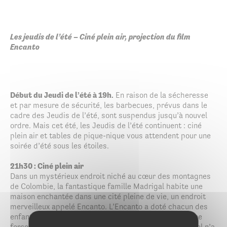
Les jeudis de l’été –
Ciné plein air, projection du film
Encanto
Début du Jeudi de l’été à 19h.
En raison de la sécheresse
et par mesure de sécurité, les barbecues, prévus dans le
cadre des Jeudis de l’été, sont suspendus jusqu’à nouvel
ordre. Mais cet été, les Jeudis de l’été continuent : ciné
plein air et tables de pique-nique vous attendent pour une
soirée d’été sous les étoiles.
21h30 : Ciné plein air
Dans un mystérieux endroit niché au cœur des montagnes
de Colombie, la fantastique famille Madrigal habite une
maison enchantée dans une cité pleine de vie, un endroit
merveilleux appelé Encanto. L’Encanto a doté chacun des
enfants de la famille d’une faculté magique allant d’une
force surhumaine au pouvoir de guérison. Seule Mirabel n’a