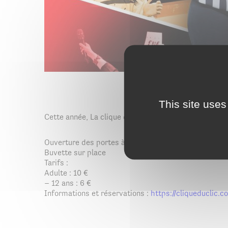
This site uses
Cette année, La clique du CLIC rencontrera, pour so
Ouverture des portes à partir de 19h30
Buvette sur place
Tarifs :
Adulte : 10 €
– 12 ans : 6 €
Informations et réservations :
https://cliqueduclic.c