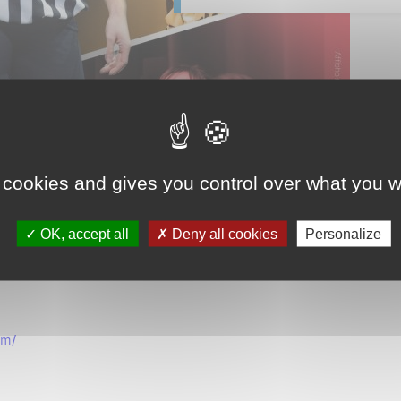
 cookies and gives you control over what you w
n match annuel, Les Zimprocibles, de Belgique.
OK, accept all
Deny all cookies
Personalize
om/