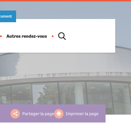
ocument
Autres rendez-vous
Location de salles
Action culturelle
Ludothèque
Salon des artistes
Informations pratiques
Horaires
Fête de la musique
Partager la page
Imprimer la page