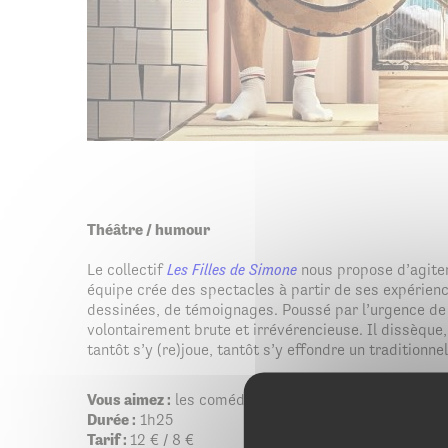
Théâtre / humour
Le collectif
Les Filles de Simone
nous propose d’agiter 
équipe crée des spectacles à partir de ses expérien
dessinées, de témoignages. Poussé par l’urgence de l
volontairement brute et irrévérencieuse. Il dissèque
tantôt s’y (re)joue, tantôt s’y effondre un traditionnel
Vous aimez :
les comédies, l’égalité des genres, la p
Durée :
1h25
Tarif :
12 € / 8 €