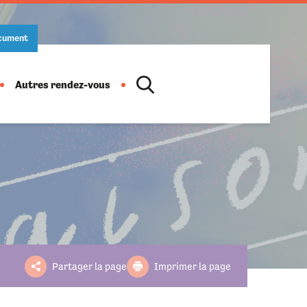
ocument
Autres rendez-vous
Location de salles
Action culturelle
Ludothèque
Salon des artistes
Informations pratiques
Horaires
Fête de la musique
Partager la page
Imprimer la page