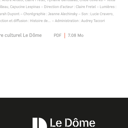
lleau, Capucine Lespinas – Direction d’acteur : Claire Fretel – Lumières :
Sarah Dupont – Chorégraphie : Jeanne Alechinsky – Son : Lucie Cravero,
ction et diffusion : Histoire de… – Administration : Audrey Taccori
re culturel Le Dôme
PDF
7.08 Mo