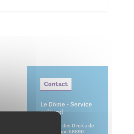
Contact
Le Dôme - Service
culturel
3, rue des Droits de
l'Homme 56890