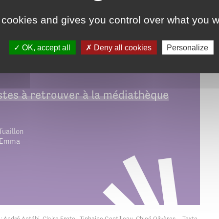
 cookies and gives you control over what you w
OK, accept all
Deny all cookies
Personalize
tes à retrouver à la médiathèque
Tuaillon
 Emma
 : André Antébi, Claire Fretel, Tiphaine Gentilleau, Chloé Olivères – Texte