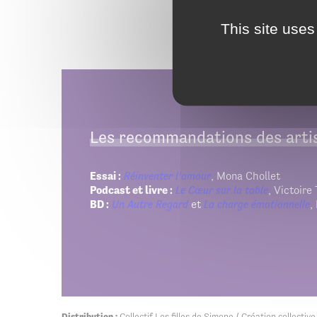
This site uses
Les recommandations des artis
Essai :
Réinventer l’amour
, Mona Chollet
Podcast et livre :
Le Cœur sur la table
, Victoire 
BD :
Un Autre Regard
et
La charge émotionnelle
,
Distribution :
Collectif Les filles de Simone / Création collective