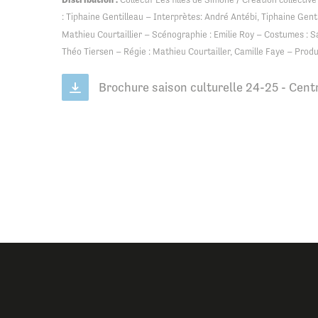
: Tiphaine Gentilleau – Interprètes: André Antébi, Tiphaine Genti
Mathieu Courtaillier – Scénographie : Emilie Roy – Costumes : 
Théo Tiersen – Régie : Mathieu Courtailler, Camille Faye – Produ
Brochure saison culturelle 24-25 - Cent