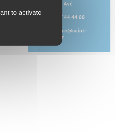
Saint-Avé
ant to activate
02 97 44 44 66
ledome@saint-
ave.fr