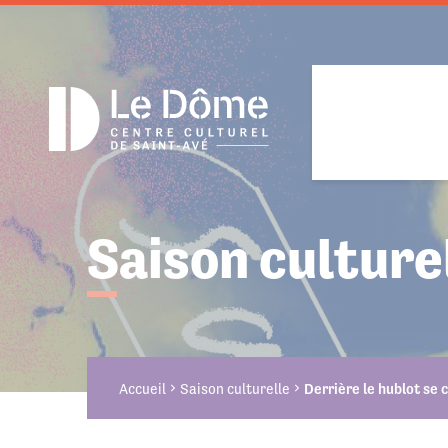
Cookies management panel
Saison culture
Projet cul
Présentat
Découvrir 
Les Jeudis
Équipe
Billetter
Action cul
Regards s
Accueil
Saison culturelle
Derrière le hublot se 