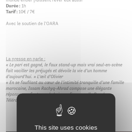
Durée :
1h
Tarif :
10€ / 7€
Avec le soutien de l’OARA
La presse en parle :
« Le pari est gagné, le faux stand-up mais vrai seul-en-scène
fait vaciller les préjugés et dévoile la vie d’un homme
d’aujourd’hui. » L’œil d’Olivier
« En se faufilant au cœur de l’intimité tranquille d’une famille
marocaine, Issam Rachyq-Ahrad compose une élégante
réponse aux fauteurs de haine. » Emmanuelle Bouchez –
Télérama
This site uses cookies