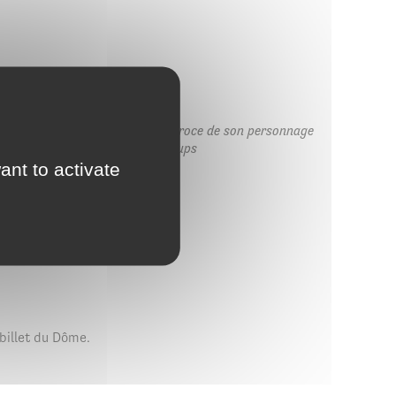
Bronx nous émeut. L’innocence féroce de son personnage
er. Il nous bouscule », Les 3 coups
ant to activate
billet du Dôme.