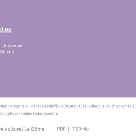
stes
e Johnsons
Delisle
réation musicale : Marek Kastelnik / Aide précieuse : Gina Vila Bruch et Agnès 
rédit photo : Fabien Debrabandere
re culturel Le Dôme
PDF
7.00 Mo