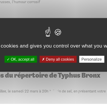
russes, l’humour corrosif
leur souffrance, mais encore à leur sincère besoin d’amour, Typhus 
l’hilarité. […] Ce clown caustique fait donc davantage que nous brusqu
 cookies and gives you control over what you w
OK, accept all
Deny all cookies
Personalize
s du répertoire de Typhus Bronx
llon
, le samedi 22 mars à 20h à Grain de sel, en présentant votre 