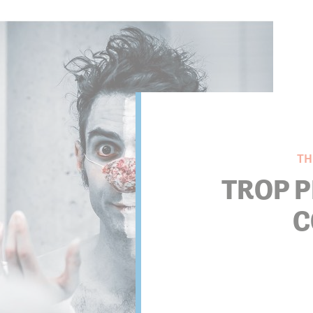
s associations
TH
TROP P
C