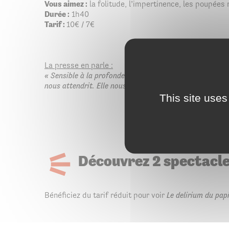
Vous aimez :
la folitude, l’impertinence, les poupées 
Durée :
1h40
Tarif :
10€ / 7€
La presse en parle :
« Sensible à la profonde humanité de ces marginaux, à 
nous attendrit. Elle nous fait rire, également, jusqu’à 
This site uses
Découvrez 2 spectacle
Bénéficiez du tarif réduit pour voir
Le delirium du papi