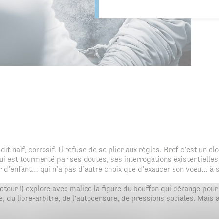
e dit naïf, corrosif. Il refuse de se plier aux règles. Bref c’est un
. Lui est tourmenté par ses doutes, ses interrogations existentiell
r d’enfant… qui n’a pas d’autre choix que d’exaucer son voeu… à 
cteur !) explore avec malice la figure du bouffon qui dérange pour 
, du libre-arbitre, de l’autocensure, de pressions sociales. Mais a