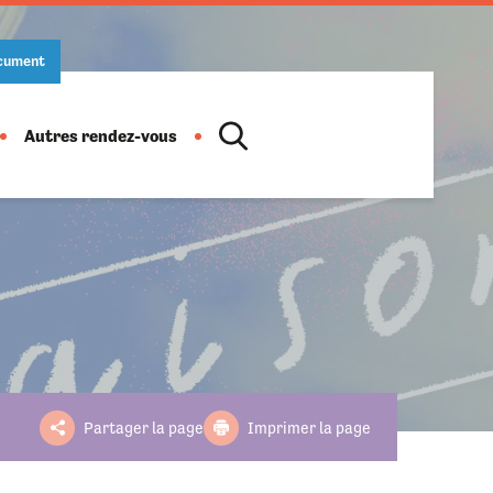
ocument
Autres rendez-vous
Location de salles
Action culturelle
Ludothèque
Salon des artistes
Informations pratiques
Horaires
Fête de la musique
Partager la page
Imprimer la page