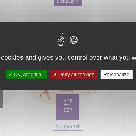
Lire plus
Adultes
 cookies and gives you control over what you w
OK, accept all
Deny all cookies
Personalize
17
SEP
De 10h à 12h