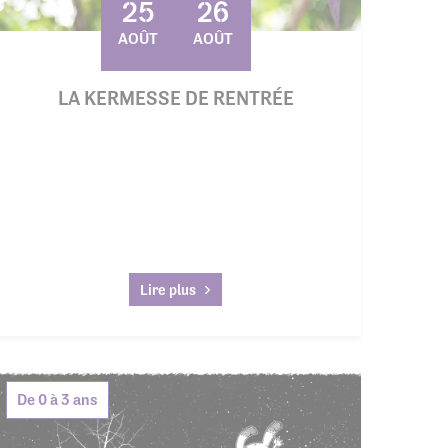
25
26
AOÛT
AOÛT
LA KERMESSE DE RENTRÉE
Lire plus
De 0 à 3 ans