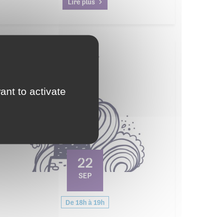
Lire plus
Tout public
ant to activate
22
SEP
De 18h à 19h