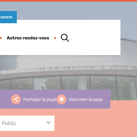
ocument
Autres rendez-vous
Location de salles
Action culturelle
Ludothèque
Salon des artistes
Partager la page
Imprimer la page
Informations pratiques
Horaires
Fête de la musique
Public