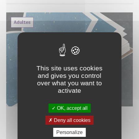
Adultes
This site uses cookies
and gives you control
over what you want to
activate
17
OK, accept all
SEP
Deny all cookies
de 16h30 à 18h
Personalize
DES LIVRES ET VOUS