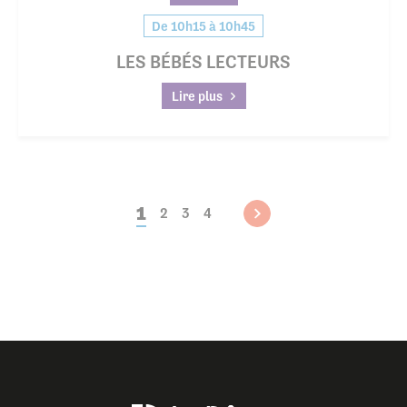
De 10h15 à 10h45
LES BÉBÉS LECTEURS
Lire plus
1
2
3
4