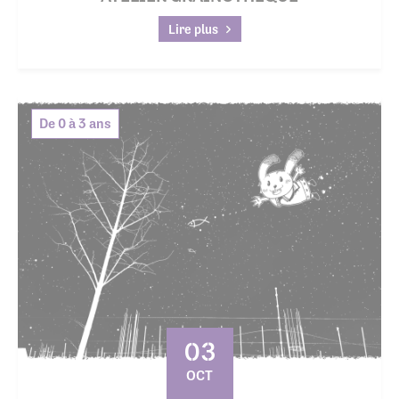
Lire plus
De 0 à 3 ans
03
OCT