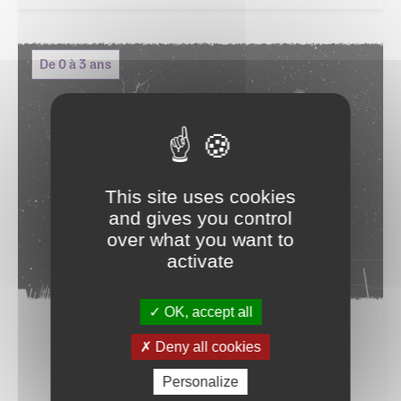
De 0 à 3 ans
This site uses cookies
and gives you control
over what you want to
activate
12
OK, accept all
SEP
Deny all cookies
De 10h15 à 10h45
Personalize
LES BÉBÉS LECTEURS